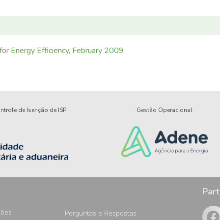
or Energy Efficiency, February 2009
trole de Isenção de ISP
Gestão Operacional
Part
ções
Perguntas e Respostas